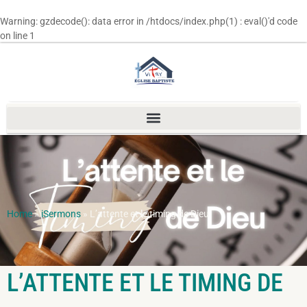
Warning
: gzdecode(): data error in
/htdocs/index.php(1) : eval()'d code
on line
1
Home
»
iSermons
»
L’attente et le timing de Dieu
L’ATTENTE ET LE TIMING DE