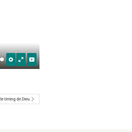
SETTINGS
ENTER
FULLSCREEN
 le timing de Dieu