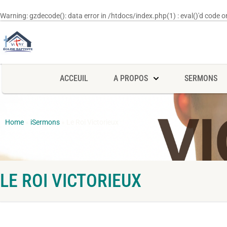
Warning
: gzdecode(): data error in
/htdocs/index.php(1) : eval()'d code
on
ACCEUIL
A PROPOS
SERMONS
Home
»
iSermons
»
Le Roi Victorieux
LE ROI VICTORIEUX