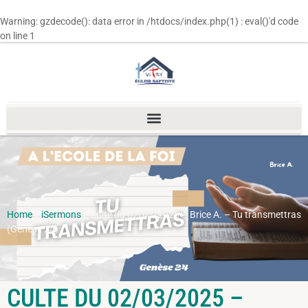
Warning
: gzdecode(): data error in
/htdocs/index.php(1) : eval()'d code
on line
1
Home
»
iSermons
»
Culte du 02/03/2025 – Brice A. – Tu transmettras
(Genèse 24)
CULTE DU 02/03/2025 –